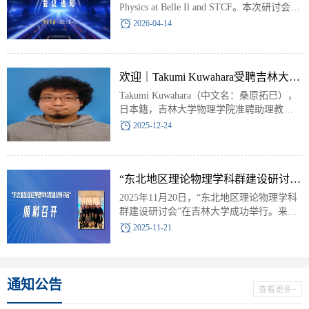
Physics at Belle Il and STCF。本次研讨会将
于2026年8月30日至9月1日（8月30日报
2026-04-14
到，9月2日离开）由吉林大学物理学院在
中国长春举行。
欢迎｜Takumi Kuwahara受聘吉林大学物理学院
Takumi Kuwahara（中文名：桑原拓巳），
日本籍，吉林大学物理学院准聘助理教授
（副研究员）。
2025-12-24
“东北地区理论物理学科群建设研讨会”顺利召开
2025年11月20日，“东北地区理论物理学科
群建设研讨会”在吉林大学成功举行。来自
东北及内蒙古地区十四所高校的四十余位
2025-11-21
物理学科学术带头人齐聚一堂，共同见证
东北地区理论物理学术共同体的正式建
立，为服务国家战略需求构筑了重要平
台。
通知公告
查看更多+